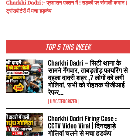
Charkhi Dadri :- प्रशासन एक्शन में ! सड़कों पर संभाली कमान |
ट्रांसपोर्टरों में मचा हड़कंप
TOP 5 THIS WEEK
Charkhi Dadri – सिटी थाना के
सामने गैंगवार, ताबड़तोड़ फायरिंग से
दहला दादरी शहर ,7 लोगों को लगी
गोलियां, सभी को रोहतक पीजीआई
रेफर...
UNCATEGORIZED
Charkhi Dadri Firing Case :
CCTV Video Viral | दिनदहाड़े
गोलियां चलने से मचा हड़कंप