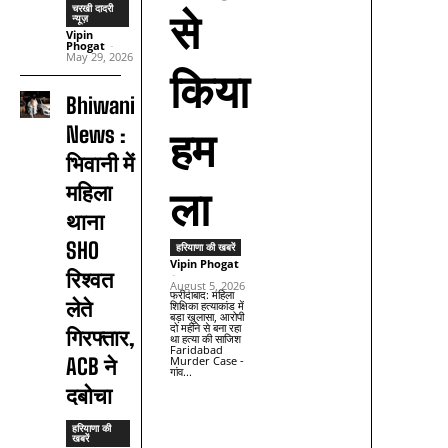
चरखी दादरी
से
न्यूज़
Vipin
Phogat
-
May 29, 2026
किया
Bhiwani
News :
हम
भिवानी में
महिला
ला
थाना
SHO
हरियाणा की खबरें
Vipin Phogat
रिश्वत
-
August 5, 2026
फरीदाबाद: महिला
लेते
शिक्षिका हत्याकांड में
बड़ा खुलासा, आरोपी
दो महीने से बना रहा
गिरफ्तार,
था हत्या की साजिश
Faridabad
Murder Case -
ACB ने
गांव...
दबोचा
हरियाणा की
खबरें