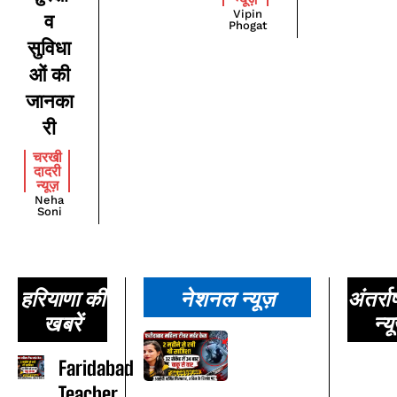
Vipin
व
Phogat
सुविधा
ओं की
जानका
री
चरखी
दादरी
न्यूज़
Neha
Soni
हरियाणा की
नेशनल न्यूज़
अंतर्राष
खबरें
न्यू
Faridabad
Teacher