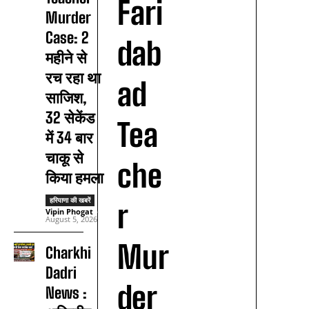
Fari
Murder
Case: 2
dab
महीने से
रच रहा था
ad
साजिश,
32 सेकेंड
Tea
में 34 बार
चाकू से
che
किया हमला
हरियाणा की खबरें
r
Vipin Phogat
-
August 5, 2026
Mur
Charkhi
Dadri
der
News :