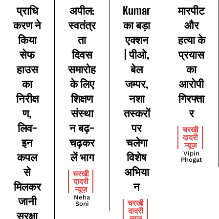
प्राधि
अपील:
Kumar
मारपीट
करण ने
स्वतंत्र
का बड़ा
और
किया
ता
एक्शन
हत्या के
सेफ
दिवस
| पीओ,
प्रयास
हाउस
समारोह
बेल
का
का
के लिए
जम्पर,
आरोपी
निरीक्ष
शिक्षण
नशा
गिरफ्ता
ण,
संस्था
तस्करों
र
लिव-
न बढ़-
पर
चरखी
दादरी
इन
चढ़कर
चलेगा
न्यूज़
Vipin
कपल
लें भाग
विशेष
Phogat
से
अभिया
चरखी
दादरी
मिलकर
न
न्यूज़
Neha
जानी
चरखी
Soni
दादरी
सुरक्षा
न्यूज़