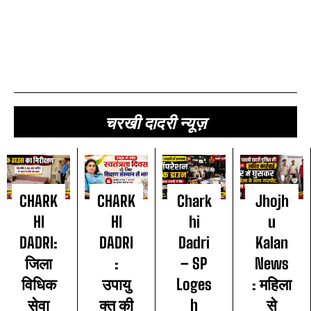
चरखी दादरी न्यूज़
CHARK
CHARK
Chark
Jhojh
HI
HI
hi
u
DADRI:
DADRI
Dadri
Kalan
जिला
:
– SP
News
विधिक
उपायु
Loges
: महिला
सेवा
क्त की
h
से