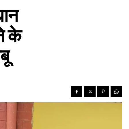
धान
े के
बू