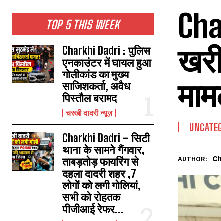
Cha
TOP 5 THIS WEEK
खरीद
Charkhi Dadri : पुलिस
एनकाउंटर में घायल हुआ
गोलीकांड का मुख्य
मामल
साजिशकर्ता, अवैध
पिस्तौल बरामद
चरखी दादरी न्यूज़
UNCATEG
Charkhi Dadri – सिटी
थाना के सामने गैंगवार,
Ch
ताबड़तोड़ फायरिंग से
AUTHOR:
दहला दादरी शहर ,7
लोगों को लगी गोलियां,
सभी को रोहतक
पीजीआई रेफर...