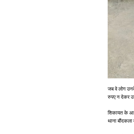
जब वे लोग उनक
रुपए न देकर उ
शिकायत के आधा
थाना बौंदकला म