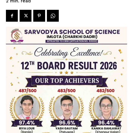
read
2
min.