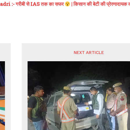
ri :- गरीबी से IAS तक का सफर
| किसान की बेटी की प्रेरणादायक
NEXT ARTICLE