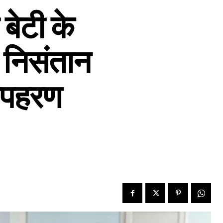
बेटी के
ो निसंतान
 अपहरण