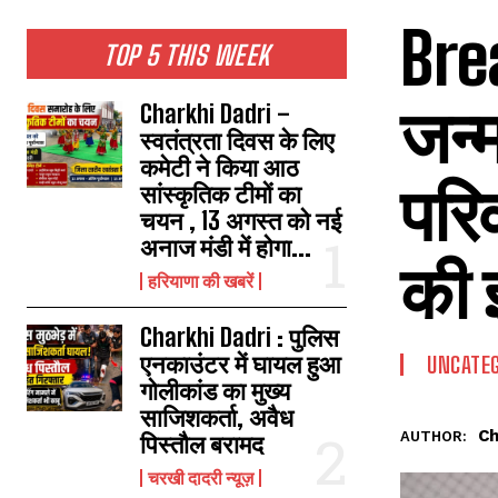
Bre
TOP 5 THIS WEEK
जन्म
Charkhi Dadri –
स्वतंत्रता दिवस के लिए
कमेटी ने किया आठ
परिव
सांस्कृतिक टीमों का
चयन , 13 अगस्त को नई
अनाज मंडी में होगा...
की 
हरियाणा की खबरें
Charkhi Dadri : पुलिस
एनकाउंटर में घायल हुआ
UNCATEG
गोलीकांड का मुख्य
साजिशकर्ता, अवैध
Ch
AUTHOR:
पिस्तौल बरामद
चरखी दादरी न्यूज़