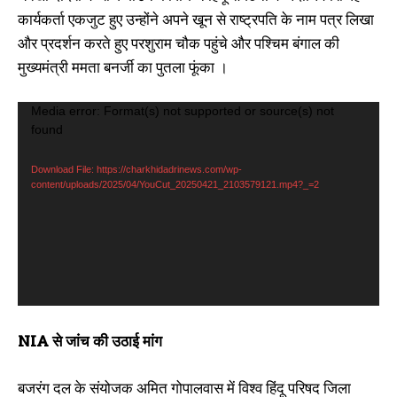
कार्यकर्ता एकजुट हुए उन्होंने अपने खून से राष्ट्रपति के नाम पत्र लिखा
और प्रदर्शन करते हुए परशुराम चौक पहुंचे और पश्चिम बंगाल की
मुख्यमंत्री ममता बनर्जी का पुतला फूंका ।
V
Media error: Format(s) not supported or source(s) not
found
i
d
Download File: https://charkhidadrinews.com/wp-
e
content/uploads/2025/04/YouCut_20250421_2103579121.mp4?_=2
o
P
l
a
y
e
NIA से जांच की उठाई मांग
r
बजरंग दल के संयोजक अमित गोपालवास में विश्व हिंदू परिषद जिला