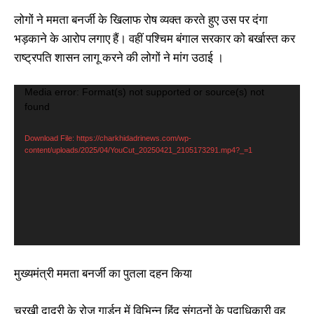
लोगों ने ममता बनर्जी के खिलाफ रोष व्यक्त करते हुए उस पर दंगा
भड़काने के आरोप लगाए हैं। वहीं पश्चिम बंगाल सरकार को बर्खास्त कर
राष्ट्रपति शासन लागू करने की लोगों ने मांग उठाई ।
V
Media error: Format(s) not supported or source(s) not
found
i
d
Download File: https://charkhidadrinews.com/wp-
e
content/uploads/2025/04/YouCut_20250421_2105173291.mp4?_=1
o
P
l
a
y
e
मुख्यमंत्री ममता बनर्जी का पुतला दहन किया
r
चरखी दादरी के रोज गार्डन में विभिन्न हिंदू संगठनों के पदाधिकारी वह