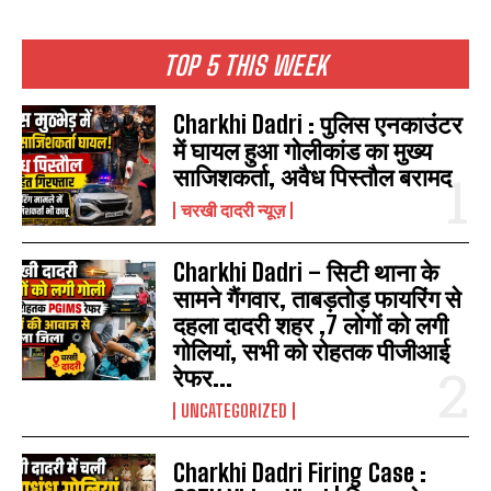
TOP 5 THIS WEEK
Charkhi Dadri : पुलिस एनकाउंटर
में घायल हुआ गोलीकांड का मुख्य
साजिशकर्ता, अवैध पिस्तौल बरामद
चरखी दादरी न्यूज़
Charkhi Dadri – सिटी थाना के
सामने गैंगवार, ताबड़तोड़ फायरिंग से
दहला दादरी शहर ,7 लोगों को लगी
गोलियां, सभी को रोहतक पीजीआई
रेफर...
UNCATEGORIZED
Charkhi Dadri Firing Case :