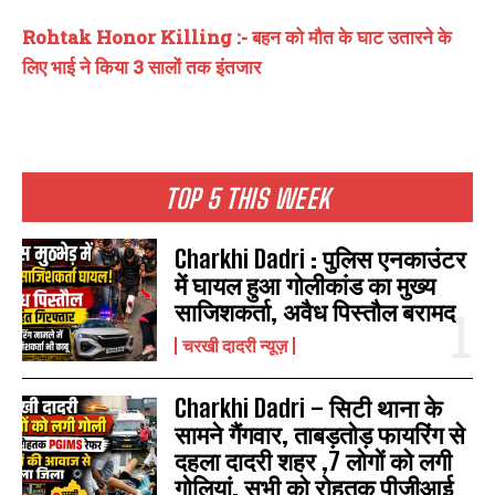
Rohtak Honor Killing :- बहन को मौत के घाट उतारने के
लिए भाई ने किया 3 सालों तक इंतजार
TOP 5 THIS WEEK
Charkhi Dadri : पुलिस एनकाउंटर
में घायल हुआ गोलीकांड का मुख्य
साजिशकर्ता, अवैध पिस्तौल बरामद
चरखी दादरी न्यूज़
Charkhi Dadri – सिटी थाना के
सामने गैंगवार, ताबड़तोड़ फायरिंग से
दहला दादरी शहर ,7 लोगों को लगी
गोलियां, सभी को रोहतक पीजीआई